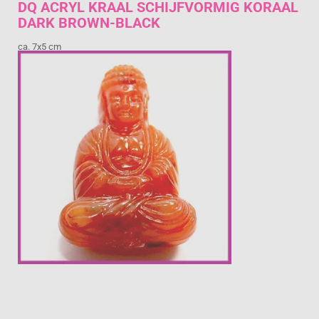
DQ ACRYL KRAAL SCHIJFVORMIG KORAAL
DARK BROWN-BLACK
ca. 7x5 cm
€ 1,04
Prijs per stuk

