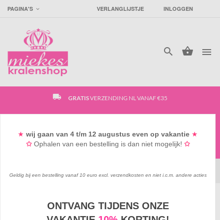
PAGINA'S
VERLANGLIJSTJE
INLOGGEN




local_shipping
GRATIS
VERZENDING NL VANAF €35
access_time
SUPER
SNELLE VERZENDING
★
wij gaan
van 4
t/m 12 augustus
even op vakantie
★
✩
Ophalen van een bestelling is dan niet mogelijk!
✩
favorite_border
GRATIS
GOODIEBAG VANAF €15*
Geldig bij een bestelling vanaf 10 euro excl. verzendkosten en niet i.c.m. andere acties
Kralen & bedels /
ONTVANG TIJDENS ONZE
VAKANTIE
10%
KORTING!