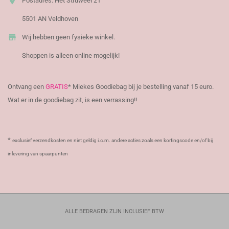

Postadres: Het Struweel 21
5501 AN Veldhoven

Wij hebben geen fysieke winkel.
Shoppen is alleen online mogelijk!
Ontvang een
GRATIS
* Miekes Goodiebag bij je bestelling vanaf 15 euro.
Wat er in de goodiebag zit, is een verrassing!!
*
exclusief verzendkosten en niet geldig i.c.m. andere acties zoals een kortingscode en/of bij
inlevering van spaarpunten
ALLE BEDRAGEN ZIJN INCLUSIEF BTW