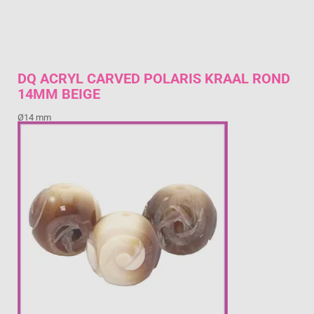
DQ ACRYL CARVED POLARIS KRAAL ROND
14MM BEIGE
Ø14 mm
€ 0,89
Prijs per stuk

