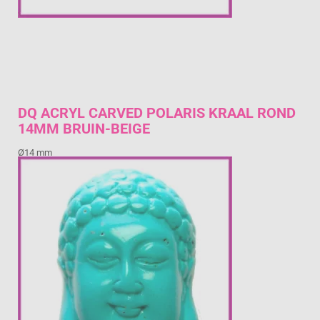
DQ ACRYL CARVED POLARIS KRAAL ROND
14MM BRUIN-BEIGE
Ø14 mm
€ 0,89
Prijs per stuk

