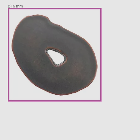
Ø16 mm
€ 0,78
Prijs per stuk

