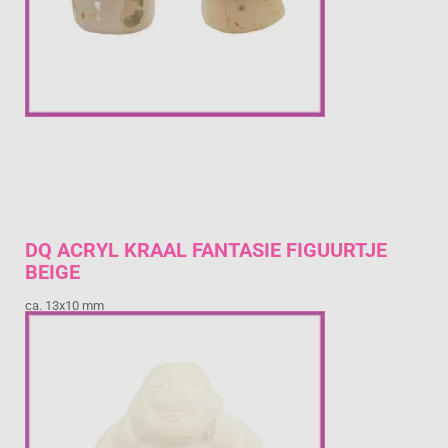
DQ ACRYL KRAAL FANTASIE FIGUURTJE
BEIGE
ca. 13x10 mm
€ 0,52
Prijs per stuk

