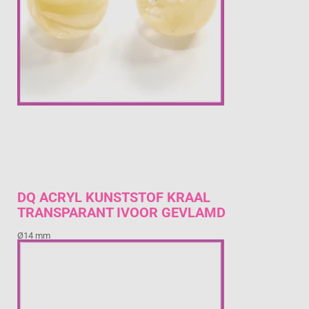
DQ ACRYL KUNSTSTOF KRAAL
TRANSPARANT IVOOR GEVLAMD
Ø14 mm
€ 0,45
Prijs per stuk

