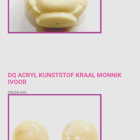
DQ ACRYL KUNSTSTOF KRAAL MONNIK
IVOOR
29x24 mm
€ 1,15
Prijs per stuk

