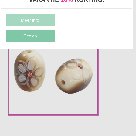
DQ ACRYL KRALEN & BEDELS
items:
Meer info
Sorteer op:
Gezien