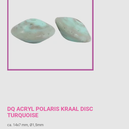
Prijs per stuk


DQ ACRYL POLARIS KRAAL DISC
TURQUOISE
ca. 14x7 mm, Ø1,5mm