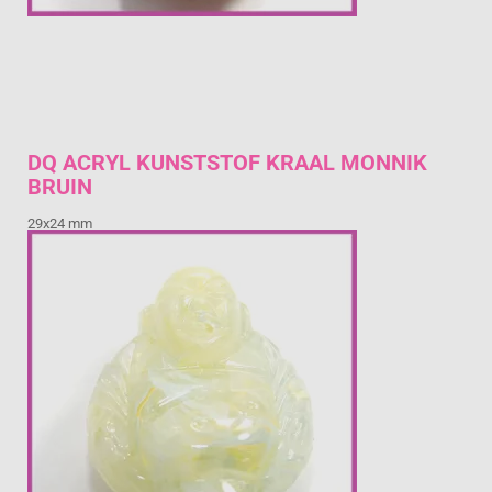
DQ ACRYL KUNSTSTOF KRAAL MONNIK
BRUIN
29x24 mm
€ 1,15
Prijs per stuk

