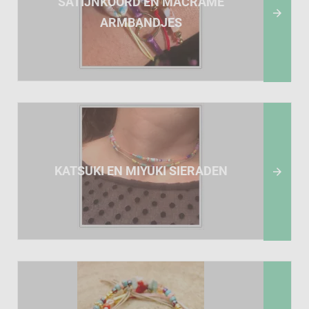
SATIJNKOORD EN MACRAMÉ

ARMBANDJES
KATSUKI EN MIYUKI SIERADEN
