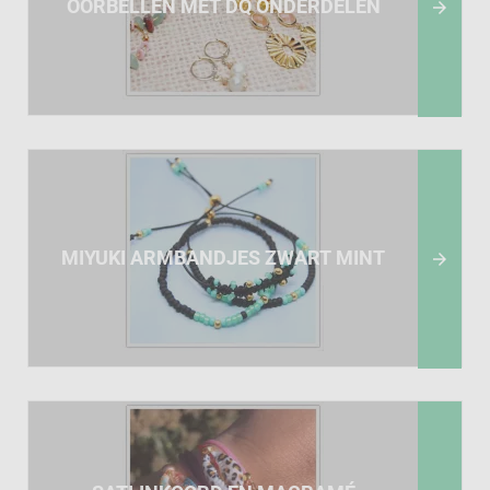
OORBELLEN MET DQ ONDERDELEN

MIYUKI ARMBANDJES ZWART MINT
