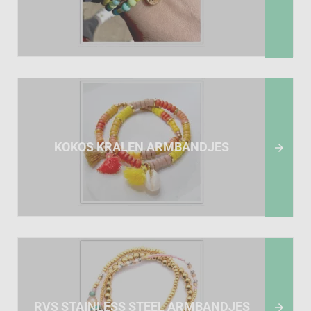
KOKOS KRALEN ARMBANDJES

RVS STAINLESS STEEL ARMBANDJES
