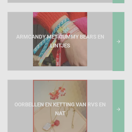
ARMCANDY MET GUMMY BEARS EN

LINTJES
OORBELLEN EN KETTING VAN RVS EN

NAT