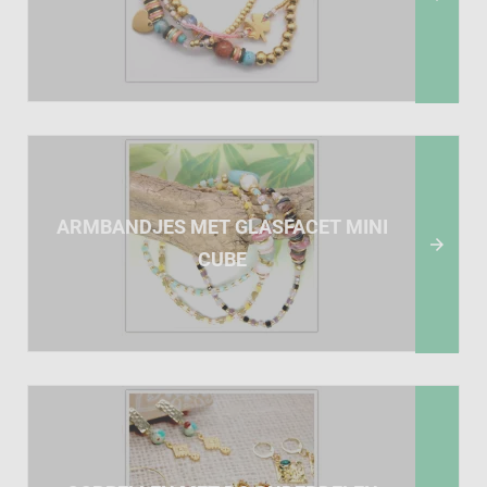
ARMBANDJES MET GLASFACET MINI

CUBE