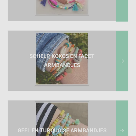
SCHELP, KOKOS EN FACET

ARMBANDJES
GEEL EN TURQUOISE ARMBANDJES
