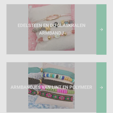
EDELSTEEN EN DQ GLASKRALEN

ARMBANDJ
ARMBANDJES VAN LINT EN POLYMEER
