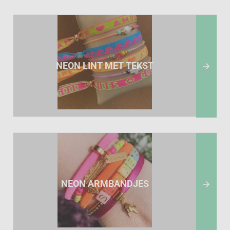
NEON LINT MET TEKST

NEON ARMBANDJES
