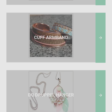
CUFF ARMBAND

DQ DRUPPEL HANGER
