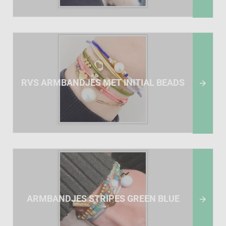
RVS ARMBANDJES MET INITIAL BEADS

ARMBANDJES STRIPES GREEN BLUE
