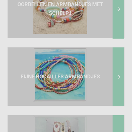
OORBELLEN EN ARMBANDJES MET

SCHELPJ
FIJNE ROCAILLES ARMBANDJES
