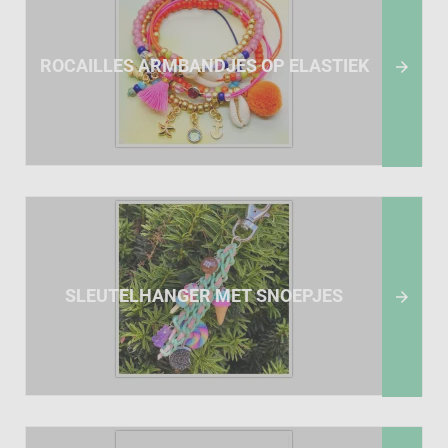
ROCAILLES ARMBANDJES OP ELASTIEK

SLEUTELHANGER MET SNOEPJES
