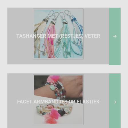
TASHANGER MET (RESTJES) VETER

FACET ARMBANDJES OP ELASTIEK
