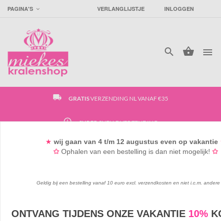
PAGINA'S
VERLANGLIJSTJE
INLOGGEN




local_shipping
GRATIS
VERZENDING NL VANAF €35
access_time
SUPER
SNELLE VERZENDING
★
wij gaan
van 4
t/m 12 augustus
even op vakantie
favorite_border
GRATIS
GOODIEBAG VANAF €15*
✩
Ophalen van een bestelling is dan niet mogelijk!
✩
Geldig bij een bestelling vanaf 10 euro excl. verzendkosten en niet i.c.m. andere
Specials /
ONTVANG TIJDENS ONZE VAKANTIE
10%
K