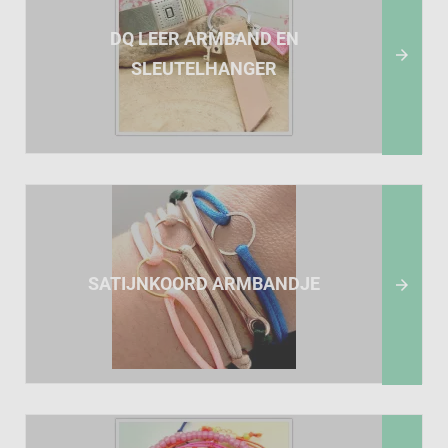
DQ LEER ARMBAND EN

SLEUTELHANGER
SATIJNKOORD ARMBANDJE
