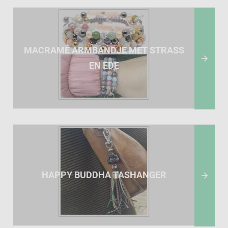
MACRAMÉ ARMBANDJE MET STRASS

EN EDE
HAPPY BUDDHA TASHANGER
