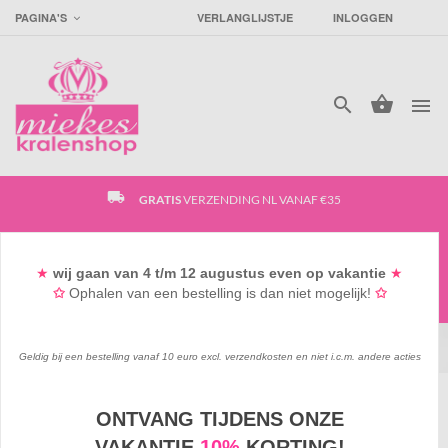
PAGINA'S
VERLANGLIJSTJE
INLOGGEN




local_shipping
GRATIS
VERZENDING NL VANAF €35
access_time
SUPER
SNELLE VERZENDING
★
wij gaan
van 4
t/m 12 augustus
even op vakantie
★
✩
Ophalen van een bestelling is dan niet mogelijk!
✩
favorite_border
GRATIS
GOODIEBAG VANAF €15*
Geldig bij een bestelling vanaf 10 euro excl. verzendkosten en niet i.c.m. andere acties
ONTVANG TIJDENS ONZE
KRALEN & BEDELS
/
KINDERKRALEN
/
VAKANTIE
10%
KORTING!