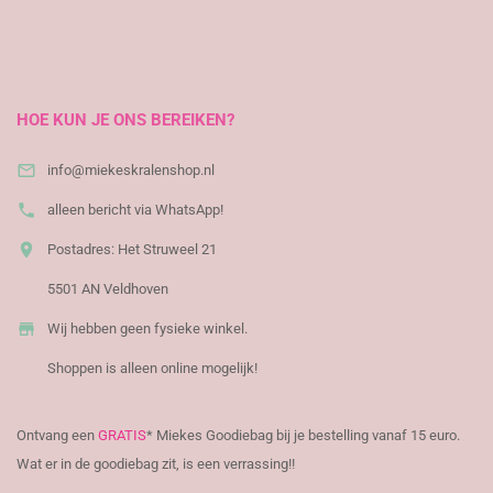
​
HOE KUN JE ONS BEREIKEN?

info@miekeskralenshop.nl

alleen bericht via WhatsApp!

Postadres: Het Struweel 21
5501 AN Veldhoven

Wij hebben geen fysieke winkel.
Shoppen is alleen online mogelijk!
Ontvang een
GRATIS
* Miekes Goodiebag bij je bestelling vanaf 15 euro.
Wat er in de goodiebag zit, is een verrassing!!