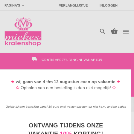
PAGINA'S
VERLANGLIJSTJE
INLOGGEN




local_shipping
GRATIS
VERZENDING NL VANAF €35
access_time
SUPER
SNELLE VERZENDING
★
wij gaan
van 4
t/m 12 augustus
even op vakantie
★
✩
Ophalen van een bestelling is dan niet mogelijk!
✩
favorite_border
GRATIS
GOODIEBAG VANAF €15*
Geldig bij een bestelling vanaf 10 euro excl. verzendkosten en niet i.c.m. andere acties
ONTVANG TIJDENS ONZE
KRALEN & BEDELS
/
KINDERKRALEN
/
VAKANTIE
10%
KORTING!