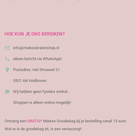
​
HOE KUN JE ONS BEREIKEN?

info@miekeskralenshop.nl

alleen bericht via WhatsApp!

Postadres: Het Struweel 21
5501 AN Veldhoven

Wij hebben geen fysieke winkel.
Shoppen is alleen online mogelijk!
Ontvang een
GRATIS
* Miekes Goodiebag bij je bestelling vanaf 15 euro.
Wat er in de goodiebag zit, is een verrassing!!