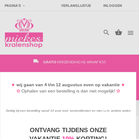
PAGINA'S
VERLANGLIJSTJE
INLOGGEN




local_shipping
GRATIS
VERZENDING NL VANAF €35
access_time
SUPER
SNELLE VERZENDING
★
wij gaan
van 4
t/m 12 augustus
even op vakantie
★
✩
Ophalen van een bestelling is dan niet mogelijk!
✩
favorite_border
GRATIS
GOODIEBAG VANAF €15*
Geldig bij een bestelling vanaf 10 euro excl. verzendkosten en niet i.c.m. andere acties
ONTVANG TIJDENS ONZE
KRALEN & BEDELS
/
KINDERKRALEN
/
VAKANTIE
10%
KORTING!