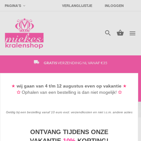
PAGINA'S
VERLANGLIJSTJE
INLOGGEN




local_shipping
GRATIS
VERZENDING NL VANAF €35
access_time
SUPER
SNELLE VERZENDING
★
wij gaan
van 4
t/m 12 augustus
even op vakantie
★
✩
Ophalen van een bestelling is dan niet mogelijk!
✩
favorite_border
GRATIS
GOODIEBAG VANAF €15*
Geldig bij een bestelling vanaf 10 euro excl. verzendkosten en niet i.c.m. andere acties
ONTVANG TIJDENS ONZE
KRALEN & BEDELS
/
KINDERKRALEN
/
VAKANTIE
10%
KORTING!