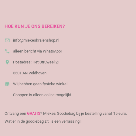
​
HOE KUN JE ONS BEREIKEN?

info@miekeskralenshop.nl

alleen bericht via WhatsApp!

Postadres: Het Struweel 21
5501 AN Veldhoven

Wij hebben geen fysieke winkel.
Shoppen is alleen online mogelijk!
Ontvang een
GRATIS
* Miekes Goodiebag bij je bestelling vanaf 15 euro.
Wat er in de goodiebag zit, is een verrassing!!