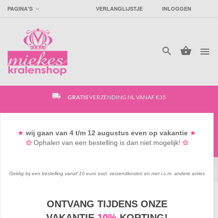
PAGINA'S
VERLANGLIJSTJE
INLOGGEN




local_shipping
GRATIS
VERZENDING NL VANAF €35
access_time
SUPER
SNELLE VERZENDING
★
wij gaan
van 4
t/m 12 augustus
even op vakantie
★
✩
Ophalen van een bestelling is dan niet mogelijk!
✩
favorite_border
GRATIS
GOODIEBAG VANAF €15*
Geldig bij een bestelling vanaf 10 euro excl. verzendkosten en niet i.c.m. andere acties
ONTVANG TIJDENS ONZE
KRALEN & BEDELS
/
KINDERKRALEN
/
VAKANTIE
10%
KORTING!