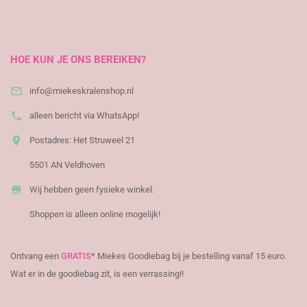
​
HOE KUN JE ONS BEREIKEN?

info@miekeskralenshop.nl

alleen bericht via WhatsApp!

Postadres: Het Struweel 21
5501 AN Veldhoven

Wij hebben geen fysieke winkel.
Shoppen is alleen online mogelijk!
Ontvang een
GRATIS
* Miekes Goodiebag bij je bestelling vanaf 15 euro.
Wat er in de goodiebag zit, is een verrassing!!